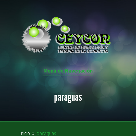
Menú de Navegación
paraguas
Inicio
»
paraguas